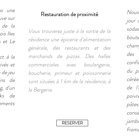
ns une
Nous 
Restauration de proximité
uve sur
jour 
 de la
soda
Vous trouverez juste à la sortie de la
ois Iles
boute
résidence une épicerie d'alimentation
s et Le
champ
générale, des restaurants et des
des 
marchands de pizzas. Des halles
ct à la
confi
ivés et
commerciales avec boulangerie,
du pa
 de jeu
boucherie, primeur et poissonnerie
céréa
ins de
sont situées à 1 km de la résidence, à
de l'
g, d'un
la Bergerie.
cks de
poivr
ements
pâtes
cons
jambo
RESERVER
fromag