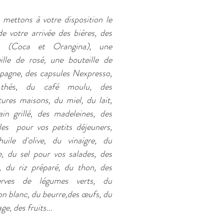
mettons à votre disposition le
de votre arrivée des bières, des
s (Coca et Orangina), une
ille de rosé, une bouteille de
agne, des capsules Nexpresso,
thés, du café moulu, des
tures maisons, du miel, du lait,
in grillé, des madeleines, des
les pour vos petits déjeuners,
huile d'olive, du vinaigre, du
e, du sel pour vos salades, des
, du riz préparé, du thon, des
erves de légumes verts, du
n blanc, du beurre,des œufs, du
e, des fruits...